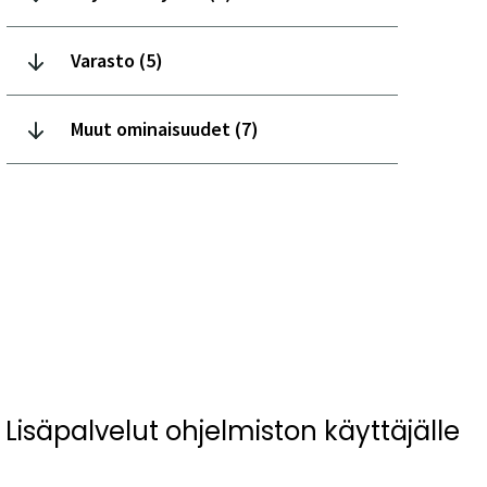
Pal
Varasto (5)
Kä
Muut ominaisuudet (7)
Va
Mu
Lisäpalvelut ohjelmiston käyttäjälle