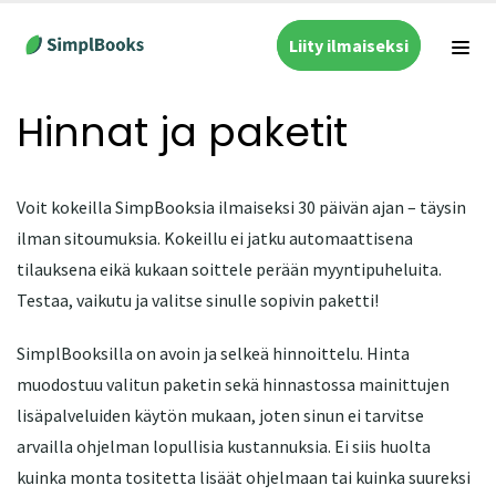
Liity ilmaiseksi
Hinnat ja paketit
Voit kokeilla SimpBooksia ilmaiseksi 30 päivän ajan – täysin
ilman sitoumuksia. Kokeillu ei jatku automaattisena
tilauksena eikä kukaan soittele perään myyntipuheluita.
Testaa, vaikutu ja valitse sinulle sopivin paketti!
SimplBooksilla on avoin ja selkeä hinnoittelu. Hinta
muodostuu valitun paketin sekä hinnastossa mainittujen
lisäpalveluiden käytön mukaan, joten sinun ei tarvitse
arvailla ohjelman lopullisia kustannuksia. Ei siis huolta
kuinka monta tositetta lisäät ohjelmaan tai kuinka suureksi