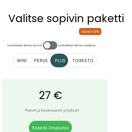
Valitse sopivin paketti
Laskutetaan kerran kuussa
Laskutetaan kerran vuodessa
MINI
PERUS
PLUS
TOIMISTO
27 €
Pienet ja keskisuuret yritykset
Kokeile ilmaiseksi
* Ympäristö