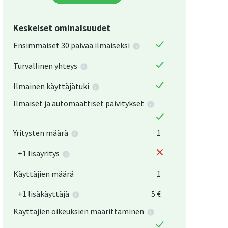
Keskeiset ominaisuudet
Ensimmäiset 30 päivää ilmaiseksi
Turvallinen yhteys
Keskeis
Ilmainen käyttäjätuki
Ensimmäi
Ilmaiset ja automaattiset päivitykset
Turvalli
Ilmainen
Yritysten määrä
1
Ilmaiset
+1 lisäyritys
Käyttäjien määrä
1
Yrityste
+1 lisäkäyttäjä
5 €
+1 lisäy
Käyttäjien oikeuksien määrittäminen
Käyttäji