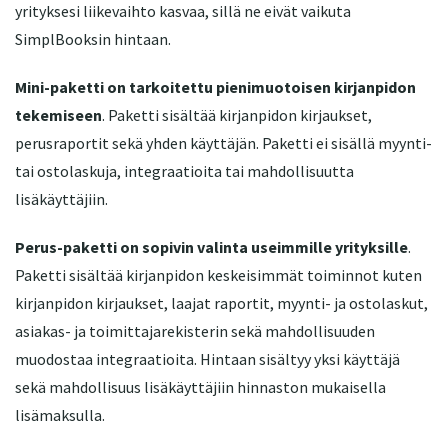
yrityksesi liikevaihto kasvaa, sillä ne eivät vaikuta
SimplBooksin hintaan.
Mini-paketti on tarkoitettu pienimuotoisen kirjanpidon
tekemiseen
. Paketti sisältää kirjanpidon kirjaukset,
perusraportit sekä yhden käyttäjän. Paketti ei sisällä myynti-
tai ostolaskuja, integraatioita tai mahdollisuutta
lisäkäyttäjiin.
Perus-paketti on sopivin valinta useimmille yrityksille
.
Paketti sisältää kirjanpidon keskeisimmät toiminnot kuten
kirjanpidon kirjaukset, laajat raportit, myynti- ja ostolaskut,
asiakas- ja toimittajarekisterin sekä mahdollisuuden
muodostaa integraatioita. Hintaan sisältyy yksi käyttäjä
sekä mahdollisuus lisäkäyttäjiin hinnaston mukaisella
lisämaksulla.