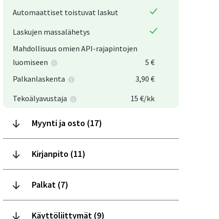
+1 lisäk
Automaattiset toistuvat laskut
Käyttäji
Laskujen massalähetys
Mahdollisuus omien API-rajapintojen
Automaat
luomiseen
5 €
Laskujen
Palkanlaskenta
3,90 €
Mahdolli
Tekoälyavustaja
15 €/kk
luomise
Myynti ja osto (17)
Palkanl
Tekoäly
Kirjanpito (11)
Myy
Palkat (7)
Kir
Käyttöliittymät (9)