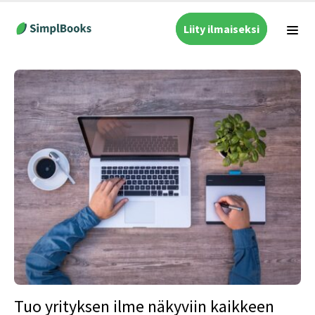
Liity ilmaiseksi
Tuo yrityksen ilme näkyviin kaikkeen