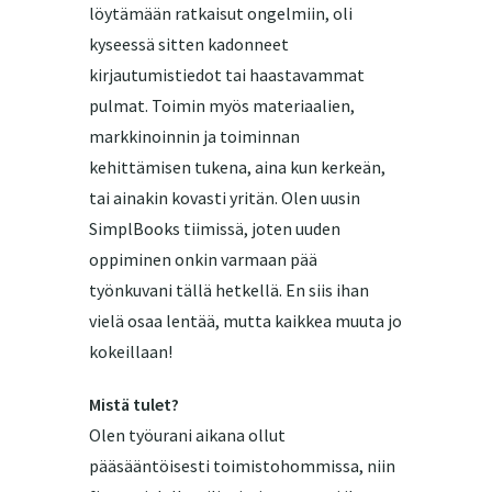
löytämään ratkaisut ongelmiin, oli
kyseessä sitten kadonneet
kirjautumistiedot tai haastavammat
pulmat. Toimin myös materiaalien,
markkinoinnin ja toiminnan
kehittämisen tukena, aina kun kerkeän,
tai ainakin kovasti yritän. Olen uusin
SimplBooks tiimissä, joten uuden
oppiminen onkin varmaan pää
työnkuvani tällä hetkellä.
En siis ihan
vielä osaa lentää, mutta kaikkea muuta jo
kokeillaan!
Mistä tulet?
Olen työurani aikana ollut
pääsääntöisesti toimistohommissa, niin