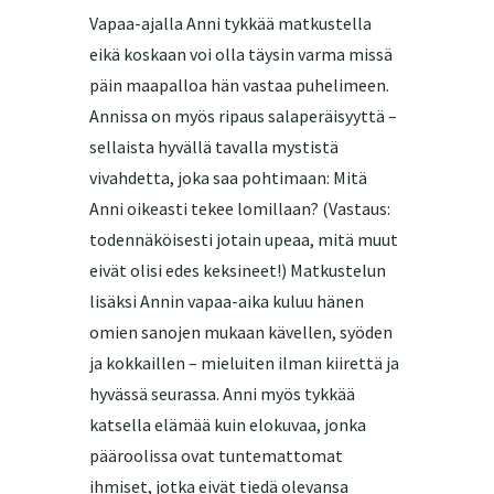
Vapaa-ajalla Anni tykkää matkustella
eikä koskaan voi olla täysin varma missä
päin maapalloa hän vastaa puhelimeen.
Annissa on myös ripaus salaperäisyyttä –
sellaista hyvällä tavalla mystistä
vivahdetta, joka saa pohtimaan: Mitä
Anni oikeasti tekee lomillaan? (Vastaus:
todennäköisesti jotain upeaa, mitä muut
eivät olisi edes keksineet!) Matkustelun
lisäksi Annin vapaa-aika kuluu hänen
omien sanojen mukaan kävellen, syöden
ja kokkaillen – mieluiten ilman kiirettä ja
hyvässä seurassa. Anni myös tykkää
katsella elämää kuin elokuvaa, jonka
pääroolissa ovat tuntemattomat
ihmiset, jotka eivät tiedä olevansa