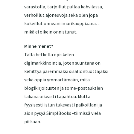
varastolla, tarjoillut pullaa kahvilassa,
verhoillut ajoneuvoja sekä olen jopa
kokeillut onneani imurikauppiaana…
mikä ei oikein onnistunut.
Minne menet?
Tällä hetkellä opiskelen
digimarkkinointia, joten suuntana on
kehittyä paremmaksi sisällöntuottajaksi
sekä oppia ymmärtämään, mitä
blogikirjoitusten ja some-postauksien
takana oikeasti tapahtuu. Mutta
fyysisesti istun tukevasti paikoillani ja
aion pysyä SimplBooks -tiimissä vielä
pitkään.