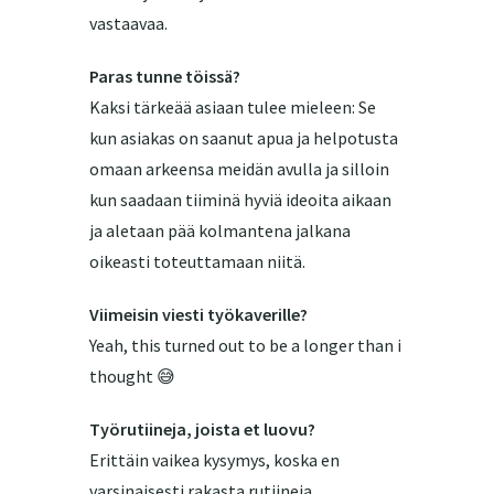
vastaavaa.
Paras tunne töissä?
Kaksi tärkeää asiaan tulee mieleen: Se
kun asiakas on saanut apua ja helpotusta
omaan arkeensa meidän avulla ja silloin
kun saadaan tiiminä hyviä ideoita aikaan
ja aletaan pää kolmantena jalkana
oikeasti toteuttamaan niitä.
Viimeisin viesti työkaverille?
Yeah, this turned out to be a longer than i
thought 😅
Työrutiineja, joista et luovu?
Erittäin vaikea kysymys, koska en
varsinaisesti rakasta rutiineja.