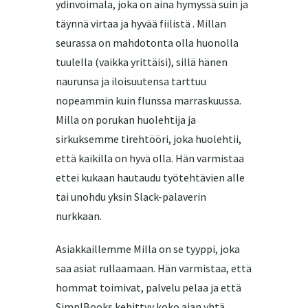
ydinvoimala, joka on aina hymyssä suin ja
täynnä virtaa ja hyvää fiilistä . Millan
seurassa on mahdotonta olla huonolla
tuulella (vaikka yrittäisi), sillä hänen
naurunsa ja iloisuutensa tarttuu
nopeammin kuin flunssa marraskuussa.
Milla on porukan huolehtija ja
sirkuksemme tirehtööri, joka huolehtii,
että kaikilla on hyvä olla. Hän varmistaa
ettei kukaan hautaudu työtehtävien alle
tai unohdu yksin Slack-palaverin
nurkkaan.
Asiakkaillemme Milla on se tyyppi, joka
saa asiat rullaamaan. Hän varmistaa, että
hommat toimivat, palvelu pelaa ja että
SimplBooks kehittyy koko ajan yhtä