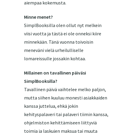
aiempaa kokemusta.
Minne menet?
SimplBooksilla olen ollut nyt melkein
viisi vuotta ja tästä ei ole onneksi kiire
minnekään. Tänä vuonna toivoisin
meneväni vielä urheilulliselle
lomareissulle jossakin kohtaa.
Millainen on tavallinen päiväsi
SimplBooksilla?
Tavallinen päivä vaihtelee melko paljon,
mutta siihen kuuluu monesti asiakkaiden
kanssa juttelua, ehkä jokin
kehityspalaveri tai palaveri tiimin kanssa,
ohjelmiston kehittämiseen liittyviä
toimia ja laskujen maksua tai muuta