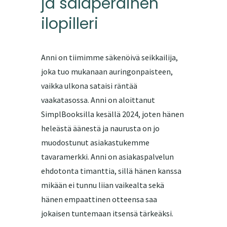
ja salaperäinen
ilopilleri
Anni on tiimimme säkenöivä seikkailija,
joka tuo mukanaan auringonpaisteen,
vaikka ulkona sataisi räntää
vaakatasossa. Anni on aloittanut
SimplBooksilla kesällä 2024, joten hänen
heleästä äänestä ja naurusta on jo
muodostunut asiakastukemme
tavaramerkki. Anni on asiakaspalvelun
ehdotonta timanttia, sillä hänen kanssa
mikään ei tunnu liian vaikealta sekä
hänen empaattinen otteensa saa
jokaisen tuntemaan itsensä tärkeäksi.