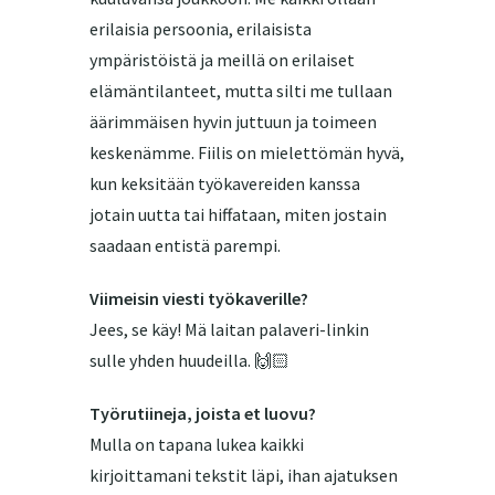
erilaisia persoonia, erilaisista
ympäristöistä ja meillä on erilaiset
elämäntilanteet, mutta silti me tullaan
äärimmäisen hyvin juttuun ja toimeen
keskenämme. Fiilis on mielettömän hyvä,
kun keksitään työkavereiden kanssa
jotain uutta tai hiffataan, miten jostain
saadaan entistä parempi.
Viimeisin viesti työkaverille?
Jees, se käy! Mä laitan palaveri-linkin
sulle yhden huudeilla. 🙌🏻
Työrutiineja, joista et luovu?
Mulla on tapana lukea kaikki
kirjoittamani tekstit läpi, ihan ajatuksen