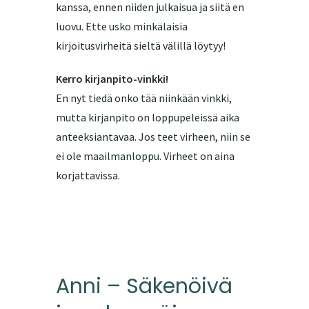
kanssa, ennen niiden julkaisua ja siitä en
luovu. Ette usko minkälaisia
kirjoitusvirheitä sieltä välillä löytyy!
Kerro kirjanpito-vinkki!
En nyt tiedä onko tää niinkään vinkki,
mutta kirjanpito on loppupeleissä aika
anteeksiantavaa. Jos teet virheen, niin se
ei ole maailmanloppu. Virheet on aina
korjattavissa.
Anni – Säkenöivä