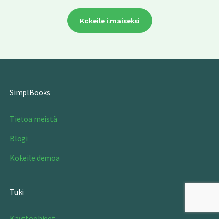
Kokeile ilmaiseksi
SimplBooks
Tietoa meistä
Blogi
Kokeile demoa
Tuki
Käyttöohjeet