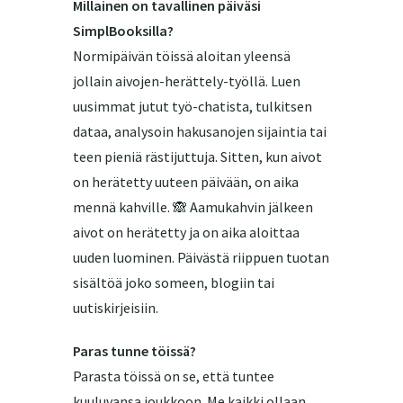
Millainen on tavallinen päiväsi
SimplBooksilla?
Normipäivän töissä aloitan yleensä
jollain aivojen-herättely-työllä. Luen
uusimmat jutut työ-chatista, tulkitsen
dataa, analysoin hakusanojen sijaintia tai
teen pieniä rästijuttuja. Sitten, kun aivot
on herätetty uuteen päivään, on aika
mennä kahville. 🙈 Aamukahvin jälkeen
aivot on herätetty ja on aika aloittaa
uuden luominen. Päivästä riippuen tuotan
sisältöä joko someen, blogiin tai
uutiskirjeisiin.
Paras tunne töissä?
Parasta töissä on se, että tuntee
kuuluvansa joukkoon. Me kaikki ollaan