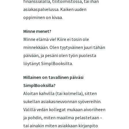
finanssialalla, tilitoimistossa, tai ihan
asiakaspalvelussa. Kaiken uuden
oppiminen on kivaa.
Minne menet?
Minne elämä vie! Kiire ei tosin ole
minnekkään. Olen tyytyväinen juuri tähän
päivään, ja pesäni olen työn puolesta
löytänyt SimplBooksilta.
Millainen on tavallinen päiväsi
SimplBooksilla?
Aloitan kahvilla (tai kolmella), sitten
sukellan asiakasneuvonnan syövereihin.
Välillä vedän kollegat mukaan aivoriiheen
ja pohdin, miten maailma pelastetaan –
tai ainakin miten asiakkaan kirjanpito