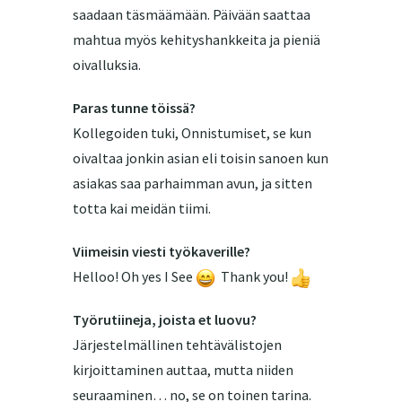
saadaan täsmäämään. Päivään saattaa
mahtua myös kehityshankkeita ja pieniä
oivalluksia.
Paras tunne töissä?
Kollegoiden tuki, Onnistumiset, se kun
oivaltaa jonkin asian eli toisin sanoen kun
asiakas saa parhaimman avun, ja sitten
totta kai meidän tiimi.
Viimeisin viesti työkaverille?
Helloo! Oh yes I See
Thank you!
Työrutiineja, joista et luovu?
Järjestelmällinen tehtävälistojen
kirjoittaminen auttaa, mutta niiden
seuraaminen… no, se on toinen tarina.