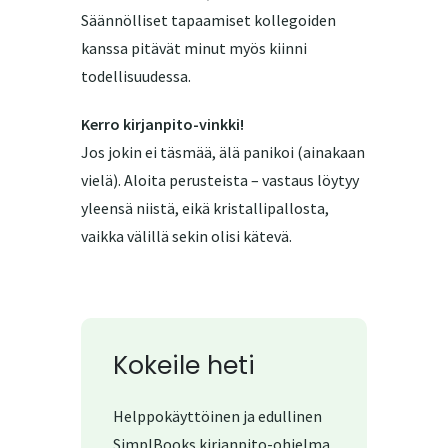
Säännölliset tapaamiset kollegoiden
kanssa pitävät minut myös kiinni
todellisuudessa.
Kerro kirjanpito-vinkki!
Jos jokin ei täsmää, älä panikoi (ainakaan
vielä). Aloita perusteista – vastaus löytyy
yleensä niistä, eikä kristallipallosta,
vaikka välillä sekin olisi kätevä.
Kokeile heti
Helppokäyttöinen ja edullinen
SimplBooks kirjanpito-ohjelma.