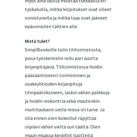
myös aina välillä muistaa tsekkailla eri
työkaluilla, mitkä kirjoitukset ovat olleet
onnistuneita ja mitkä taas ovat jääneet
epäonnisten tähtien alle.
Mistä tulet?
SimplBooksille tulin tilitoimistosta,
jossa työskentelin reilu pari vuotta
kirjanpitäjänä. Tilitoimistossa hoidin
pääsääntöisesti toiminimien ja
osakeyhtiöiden kirjanpitoja
tilinpäätöksineen, laskin vähän palkkoja
ja hoidin reskontria sekä muutenkin
multitaskasin siellä missä oli tarve. Ja
sitä ennen olen kokeillut räpyttää
siipiäni vähän sieltä sun täältä. Olen
muun muassa keräillyt tuotteita