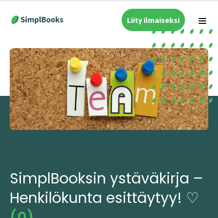
Liity ilmaiseksi
SimplBooksin ystäväkirja –
Henkilökunta esittäytyy! ♡
(0)