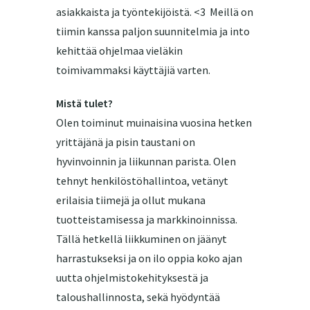
asiakkaista ja työntekijöistä. <3 Meillä on
tiimin kanssa paljon suunnitelmia ja into
kehittää ohjelmaa vieläkin
toimivammaksi käyttäjiä varten.
Mistä tulet?
Olen toiminut muinaisina vuosina hetken
yrittäjänä ja pisin taustani on
hyvinvoinnin ja liikunnan parista. Olen
tehnyt henkilöstöhallintoa, vetänyt
erilaisia tiimejä ja ollut mukana
tuotteistamisessa ja markkinoinnissa.
Tällä hetkellä liikkuminen on jäänyt
harrastukseksi ja on ilo oppia koko ajan
uutta ohjelmistokehityksestä ja
taloushallinnosta, sekä hyödyntää