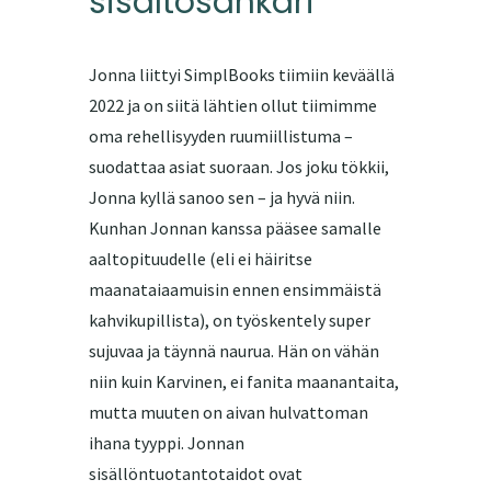
sisältösankari
Jonna liittyi SimplBooks tiimiin keväällä
2022 ja on siitä lähtien ollut tiimimme
oma rehellisyyden ruumiillistuma –
suodattaa asiat suoraan. Jos joku tökkii,
Jonna kyllä sanoo sen – ja hyvä niin.
Kunhan Jonnan kanssa pääsee samalle
aaltopituudelle (eli ei häiritse
maanataiaamuisin ennen ensimmäistä
kahvikupillista), on työskentely super
sujuvaa ja täynnä naurua. Hän on vähän
niin kuin Karvinen, ei fanita maanantaita,
mutta muuten on aivan hulvattoman
ihana tyyppi. Jonnan
sisällöntuotantotaidot ovat