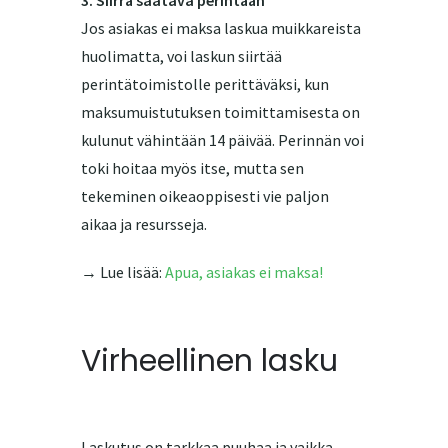
3. Siirrä saatava perintään
Jos asiakas ei maksa laskua muikkareista
huolimatta, voi laskun siirtää
perintätoimistolle perittäväksi, kun
maksumuistutuksen toimittamisesta on
kulunut vähintään 14 päivää. Perinnän voi
toki hoitaa myös itse, mutta sen
tekeminen oikeaoppisesti vie paljon
aikaa ja resursseja.
→ Lue lisää:
Apua, asiakas ei maksa!
Virheellinen lasku
Laskutus on tarkkaa puuhaa ja vaikka