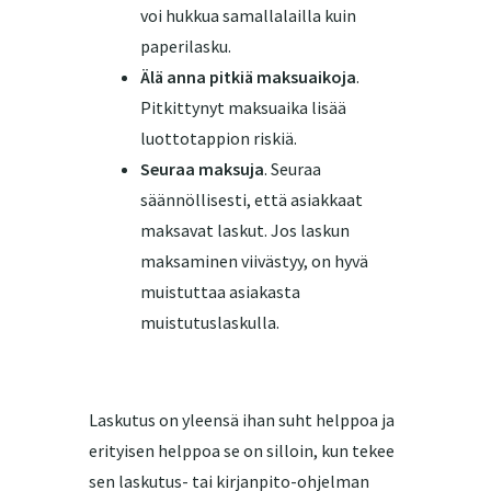
voi hukkua samallalailla kuin
paperilasku.
Älä anna pitkiä maksuaikoja
.
Pitkittynyt maksuaika lisää
luottotappion riskiä.
Seuraa maksuja
. Seuraa
säännöllisesti, että asiakkaat
maksavat laskut. Jos laskun
maksaminen viivästyy, on hyvä
muistuttaa asiakasta
muistutuslaskulla.
Laskutus on yleensä ihan suht helppoa ja
erityisen helppoa se on silloin, kun tekee
sen laskutus- tai kirjanpito-ohjelman