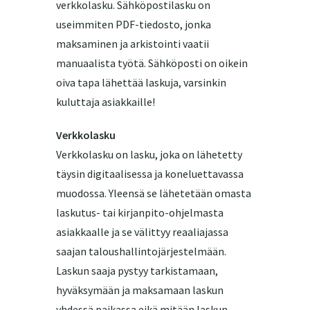
verkkolasku. Sähköpostilasku on
useimmiten PDF-tiedosto, jonka
maksaminen ja arkistointi vaatii
manuaalista työtä. Sähköposti on oikein
oiva tapa lähettää laskuja, varsinkin
kuluttaja asiakkaille!
Verkkolasku
Verkkolasku on lasku, joka on lähetetty
täysin digitaalisessa ja koneluettavassa
muodossa. Yleensä se lähetetään omasta
laskutus- tai kirjanpito-ohjelmasta
asiakkaalle ja se välittyy reaaliajassa
saajan taloushallintojärjestelmään.
Laskun saaja pystyy tarkistamaan,
hyväksymään ja maksamaan laskun
yhdessä paikassa eikä mitään laskun