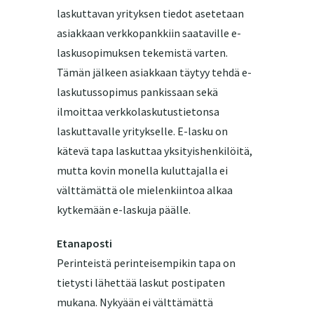
laskuttavan yrityksen tiedot asetetaan
asiakkaan verkkopankkiin saataville e-
laskusopimuksen tekemistä varten.
Tämän jälkeen asiakkaan täytyy tehdä e-
laskutussopimus pankissaan sekä
ilmoittaa verkkolaskutustietonsa
laskuttavalle yritykselle. E-lasku on
kätevä tapa laskuttaa yksityishenkilöitä,
mutta kovin monella kuluttajalla ei
välttämättä ole mielenkiintoa alkaa
kytkemään e-laskuja päälle.
Etanaposti
Perinteistä perinteisempikin tapa on
tietysti lähettää laskut postipaten
mukana. Nykyään ei välttämättä