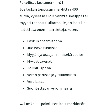
Pakolliset laskumerkinnät
Jos laskun loppusumma ylittää 400
euroa, kyseessä ei ole vähittäiskauppa tai
myynti tapahtuu ulkomaille, on laskulle
laitettava enemmän tietoja, kuten:
Laskun antamispäivä
Juokseva tunniste
Myyjän ja ostajan nimi sekä osoite
Myydyt tavarat
Toimituspäivä
Veron peruste ja yksikköhinta
Verokanta
Suoritettavan veron määrä
→ Lue kaikki pakolliset laskumerkinnät