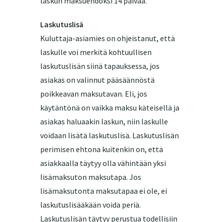
laskun maksuehdoksi 14 päivää.
Laskutuslisä
Kuluttaja-asiamies on ohjeistanut, että
laskulle voi merkitä kohtuullisen
laskutuslisän siinä tapauksessa, jos
asiakas on valinnut pääsäännöstä
poikkeavan maksutavan. Eli, jos
käytäntönä on vaikka maksu käteisellä ja
asiakas haluaakin laskun, niin laskulle
voidaan lisätä laskutuslisä. Laskutuslisän
perimisen ehtona kuitenkin on, että
asiakkaalla täytyy olla vähintään yksi
lisämaksuton maksutapa. Jos
lisämaksutonta maksutapaa ei ole, ei
laskutuslisääkään voida periä.
Laskutuslisän täytyy perustua todellisiin