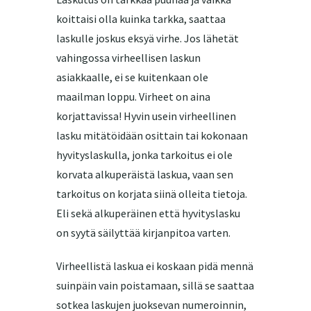
koittaisi olla kuinka tarkka, saattaa
laskulle joskus eksyä virhe. Jos lähetät
vahingossa virheellisen laskun
asiakkaalle, ei se kuitenkaan ole
maailman loppu. Virheet on aina
korjattavissa! Hyvin usein virheellinen
lasku mitätöidään osittain tai kokonaan
hyvityslaskulla, jonka tarkoitus ei ole
korvata alkuperäistä laskua, vaan sen
tarkoitus on korjata siinä olleita tietoja.
Eli sekä alkuperäinen että hyvityslasku
on syytä säilyttää kirjanpitoa varten.
Virheellistä laskua ei koskaan pidä mennä
suinpäin vain poistamaan, sillä se saattaa
sotkea laskujen juoksevan numeroinnin,